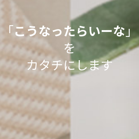
「
こうなったらいーな
」
を
カタチにします