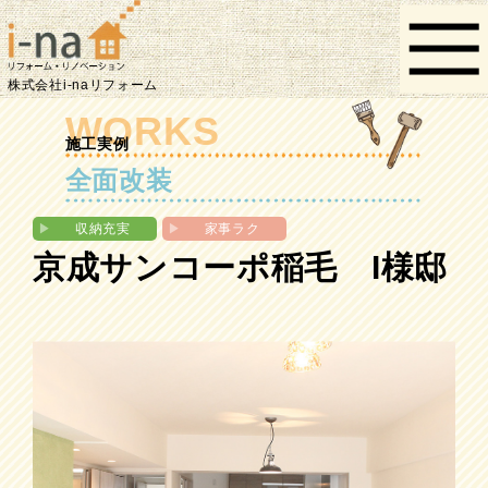
株式会社i-naリフォーム
WORKS
施工実例
全面改装
▶︎
収納充実
▶︎
家事ラク
京成サンコーポ稲毛 I様邸