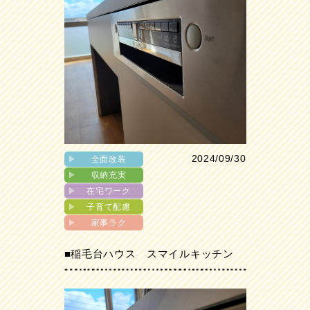
2024/09/30
▶︎
全面改装
▶︎
収納充実
▶︎
在宅ワーク
▶︎
子育て配慮
▶︎
家事ラク
■稲毛台ハウス スマイルキッチン