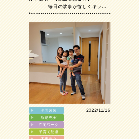
毎日の炊事が愉しくキッチ
ン
2022/11/16
▶︎
全面改装
▶︎
収納充実
▶︎
在宅ワーク
▶︎
子育て配慮