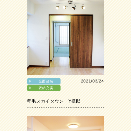
2021/03/24
▶︎
全面改装
▶︎
収納充実
稲毛スカイタウン Y様邸