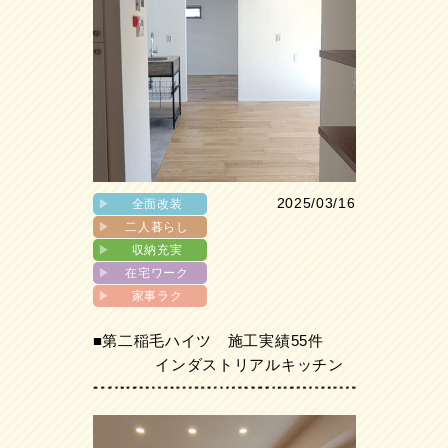
2025/03/16
▶︎
全面改装
▶︎
二人暮らし
▶︎
収納充実
▶︎
在宅ワーク
▶︎
家事ラク
■第二稲毛ハイツ 施工実績55件
インダストリアルキッチン