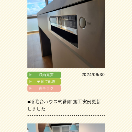
2024/09/30
▶︎
収納充実
▶︎
子育て配慮
▶︎
家事ラク
■稲毛台ハウス弐番館 施工実例更新
しました