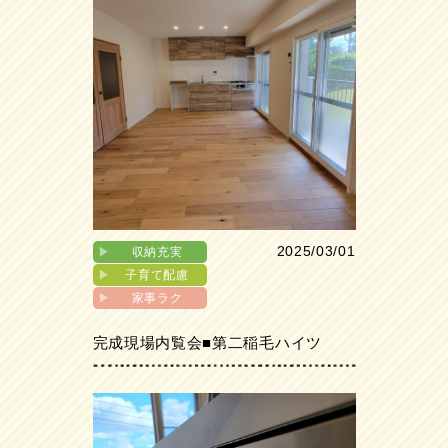
2025/03/01
▶︎
収納充実
▶︎
子育て配慮
▶︎
家事ラク
完成現場内覧会■第二稲毛ハイツ