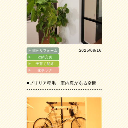
2025/09/16
▶︎
部分リフォーム
▶︎
収納充実
▶︎
子育て配慮
▶︎
家事ラク
■ブリリア稲毛 室内窓がある空間