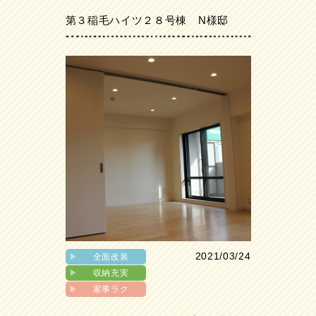
第３稲毛ハイツ２８号棟 N様邸
2021/03/24
▶︎
全面改装
▶︎
収納充実
▶︎
家事ラク