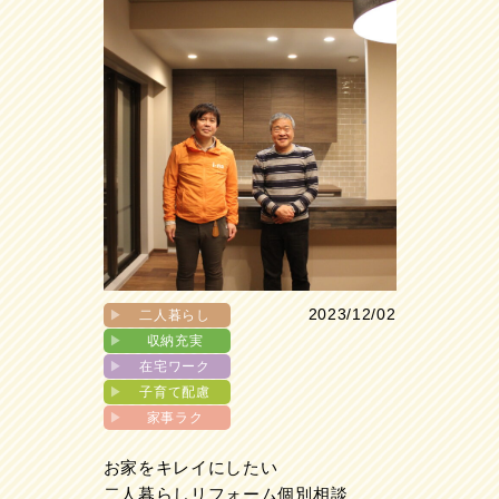
2023/12/02
▶︎
二人暮らし
▶︎
収納充実
▶︎
在宅ワーク
▶︎
子育て配慮
▶︎
家事ラク
お家をキレイにしたい
二人暮らしリフォーム個別相談