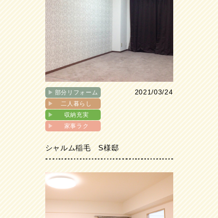
2021/03/24
▶︎
部分リフォーム
▶︎
二人暮らし
▶︎
収納充実
▶︎
家事ラク
シャルム稲毛 S様邸