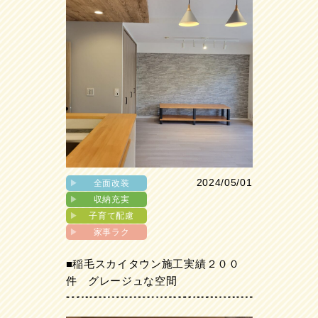
2024/05/01
▶︎
全面改装
▶︎
収納充実
▶︎
子育て配慮
▶︎
家事ラク
■稲毛スカイタウン施工実績２００
件 グレージュな空間