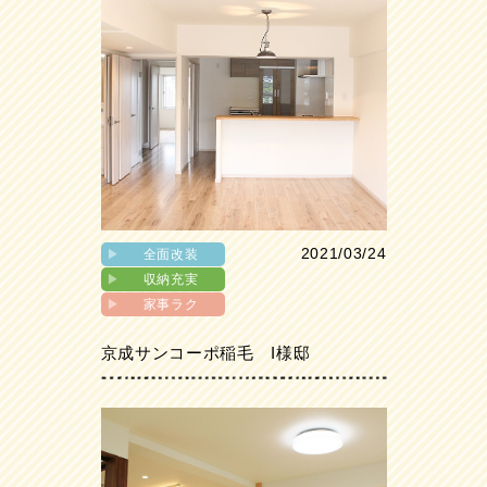
2021/03/24
▶︎
全面改装
▶︎
収納充実
▶︎
家事ラク
京成サンコーポ稲毛 I様邸