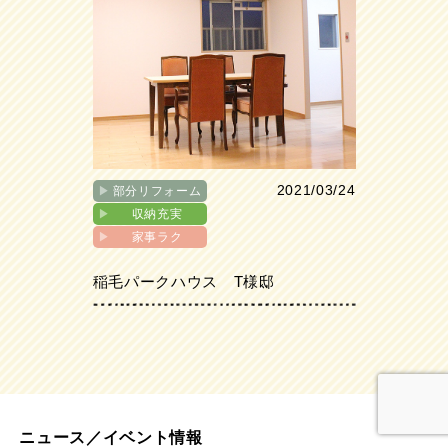
2021/03/24
▶︎
部分リフォーム
▶︎
収納充実
▶︎
家事ラク
稲毛パークハウス T様邸
ニュース／イベント情報