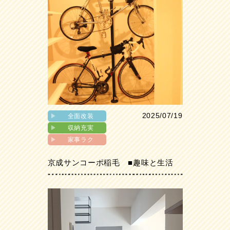
2025/07/19
▶︎
全面改装
▶︎
収納充実
▶︎
家事ラク
京成サンコーポ稲毛 ■趣味と生活