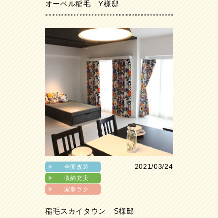
オーベル稲毛 Y様邸
2021/03/24
▶︎
全面改装
▶︎
収納充実
▶︎
家事ラク
稲毛スカイタウン S様邸