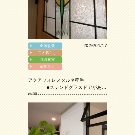
2026/01/17
▶︎
全面改装
▶︎
二人暮らし
▶︎
収納充実
▶︎
家事ラク
アクアフォレスタルネ稲毛
■ステンドグラスドアがある
空間