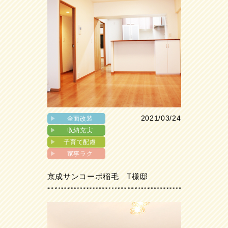
2021/03/24
▶︎
全面改装
▶︎
収納充実
▶︎
子育て配慮
▶︎
家事ラク
京成サンコーポ稲毛 T様邸