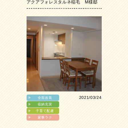
アクアフォレスタルネ稲毛 M様邸
2021/03/24
▶︎
全面改装
▶︎
収納充実
▶︎
子育て配慮
▶︎
家事ラク