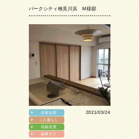
パークシティ検見川浜 M様邸
2021/03/24
▶︎
全面改装
▶︎
二人暮らし
▶︎
収納充実
▶︎
家事ラク