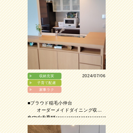
2024/07/06
▶︎
収納充実
▶︎
子育て配慮
▶︎
家事ラク
■プラウド稲毛小仲台
オーダーメイドダイニング収納
をつくる喜び