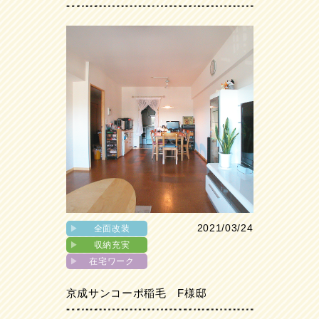
2021/03/24
▶︎
全面改装
▶︎
収納充実
▶︎
在宅ワーク
京成サンコーポ稲毛 F様邸