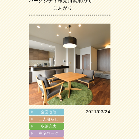
パークシティ検見川浜東の街
こあがり
2021/03/24
▶︎
全面改装
▶︎
二人暮らし
▶︎
収納充実
▶︎
在宅ワーク