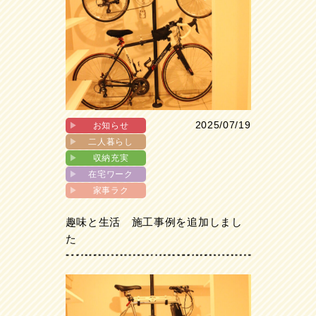
2025/07/19
▶︎
お知らせ
▶︎
二人暮らし
▶︎
収納充実
▶︎
在宅ワーク
▶︎
家事ラク
趣味と生活 施工事例を追加しまし
た