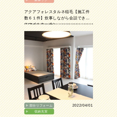
▶︎
家事ラク
アクアフォレスタルネ稲毛【施工件
数６１件】炊事しながら会話できる
スマイルキッチン
2022/04/01
▶︎
部分リフォーム
▶︎
収納充実