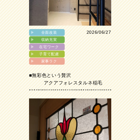
2026/06/27
▶︎
全面改装
▶︎
収納充実
▶︎
在宅ワーク
▶︎
子育て配慮
▶︎
家事ラク
■無彩色という贅沢
アクアフォレスタルネ稲毛