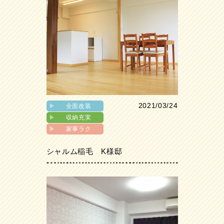
2021/03/24
▶︎
全面改装
▶︎
収納充実
▶︎
家事ラク
シャルム稲毛 K様邸