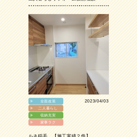
2023/04/03
▶︎
全面改装
▶︎
二人暮らし
▶︎
収納充実
▶︎
家事ラク
ルネ稲毛 【施工実績２件】