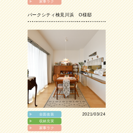
▶︎
家事ラク
パークシティ検見川浜 O様邸
2021/03/24
▶︎
全面改装
▶︎
収納充実
▶︎
家事ラク