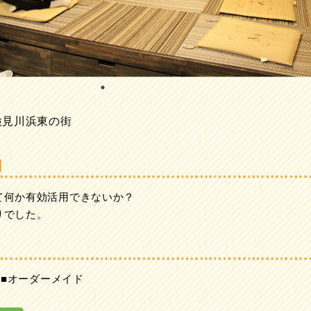
検見川浜東の街
由
て何か有効活用できないか？
りでした。
 ■オーダーメイド