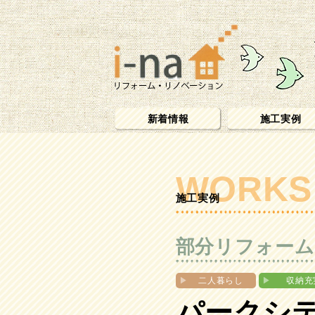
新着情報
施工実例
WORKS
施工実例
部分リフォーム
▶︎
二人暮らし
▶︎
収納充
パーク