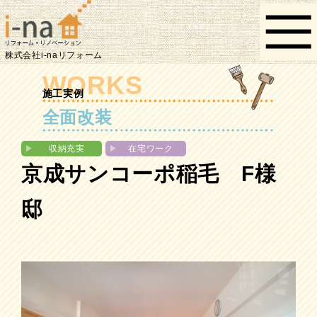
株式会社i-naリフォーム
WORKS
施工実例
全面改装
▶︎
収納充実
▶︎
在宅ワーク
京成サンコーポ稲毛 F様
邸