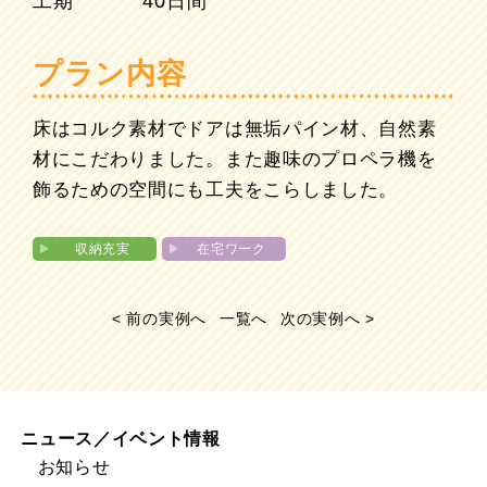
工期
40日間
プラン内容
床はコルク素材でドアは無垢パイン材、自然素
材にこだわりました。また趣味のプロペラ機を
飾るための空間にも工夫をこらしました。
▶︎
収納充実
▶︎
在宅ワーク
< 前の実例へ
一覧へ
次の実例へ >
ニュース／イベント情報
お知らせ