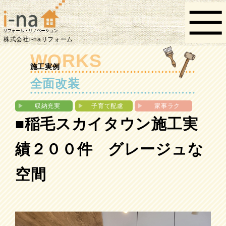
株式会社i-naリフォーム
WORKS
施工実例
全面改装
▶︎
収納充実
▶︎
子育て配慮
▶︎
家事ラク
■稲毛スカイタウン施工実
績２００件 グレージュな
空間