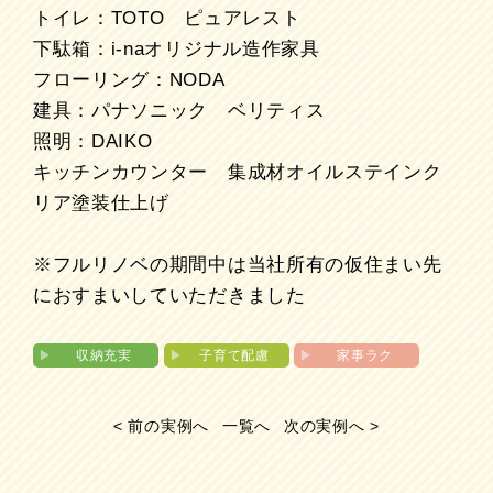
トイレ：TOTO ピュアレスト
下駄箱：i-naオリジナル造作家具
フローリング：NODA
建具：パナソニック ベリティス
照明：DAIKO
キッチンカウンター 集成材オイルステインク
リア塗装仕上げ
※フルリノベの期間中は当社所有の仮住まい先
におすまいしていただきました
▶︎
収納充実
▶︎
子育て配慮
▶︎
家事ラク
< 前の実例へ
一覧へ
次の実例へ >