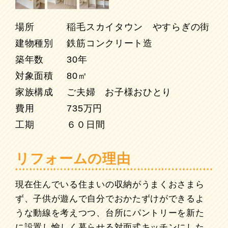
場所
稲毛スカイタウン やすらぎの街
建物種別
鉄筋コンクリート造
築年数
30年
対象面積
80㎡
家族構成
ご夫婦 お子様おひとり
費用
735万円
工期
６０日間
リフォームの理由
現在住んでいる住まいの収納がうまくおさまら
ず、子供が遊んで自分でおかたずけができるよ
うな動線を考えつつ、台所にパントリーを新た
に設置し愉しく暮らせる対面式キッチンにした